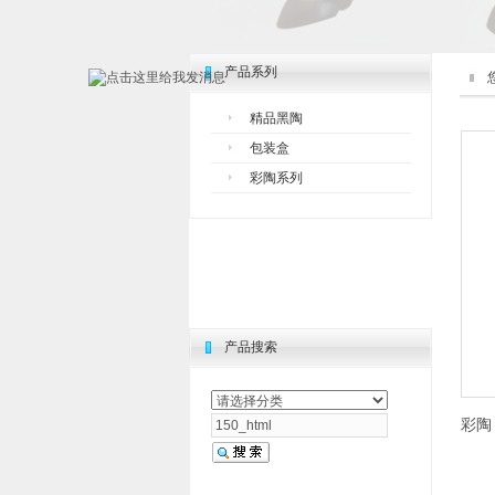
产品系列
精品黑陶
包装盒
彩陶系列
产品搜索
彩陶